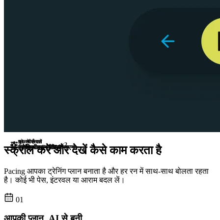
AI ने बनाया
कुछ भी बदलें
प्ले दबाएँ
×2
स्क्रॉल करें और देखें कैसे काम करता है
2k दोहराव · 45मिनट
2.0कि.मी. @ 3′55″
हर रेप बोलकर बताया जाएगा
Pacing आपका ट्रेनिंग प्लान बनाता है और हर रन में साथ-साथ बोलता रहता
है। कोई भी पेस, इंटरवल या आराम बदल लें।
01
आपकी प्लान, AI से बनी