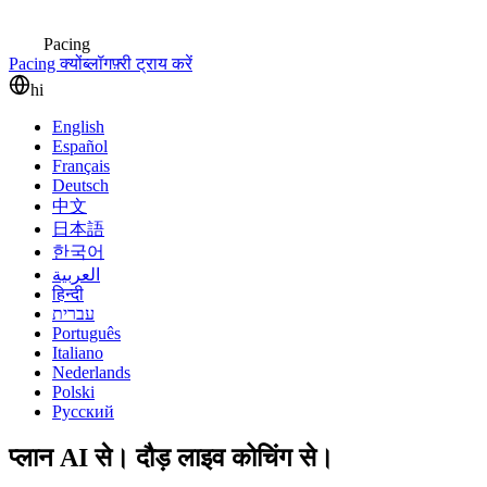
Pacing
Pacing क्यों
ब्लॉग
फ़्री ट्राय करें
hi
English
Español
Français
Deutsch
中文
日本語
한국어
العربية
हिन्दी
עברית
Português
Italiano
Nederlands
Polski
Русский
प्लान AI से।
दौड़ लाइव कोचिंग से।