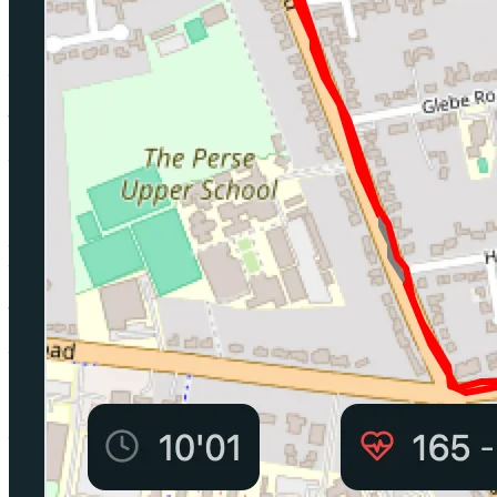
Pacing क्यों?
कीमत, ऑफ़लाइन रन, भाषाएँ और आपका डेटा
लाइफटाइम विकल्प
एक बार भुगतान करें। कोई रिन्यूअल नहीं।
ऑफ़लाइन काम करता है
हर रन की शुरुआत में क्यूज़ लोड हो जाते हैं। उसके बाद सिग्नल की ज़रूरत
नहीं।
घड़ी की ज़रूरत नहीं
पेस और दूरी आपके फ़ोन का GPS खुद संभाल लेता है।
15 भाषाएं
पूरा ऐप 15 भाषाओं में, अपने आप डिवाइस की भाषा में।
आपका डेटा, आपका डिवाइस