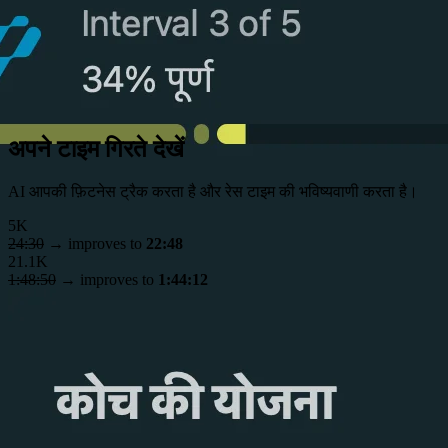
अपने टाइम गिरते देखें
AI आपकी फ़िटनेस ट्रैक करता है और रेस टाइम की भविष्यवाणी करता है।
5K
24:30
→
improves to
22:48
21.1K
1:48:50
→
improves to
1:44:12