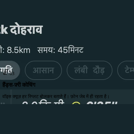
03
हैंड्स-फ़्री कोचिंग
वॉइस क्यूज़ हर स्प्लिट बोलकर बताते हैं। फ़ोन जेब में ही रहता है।