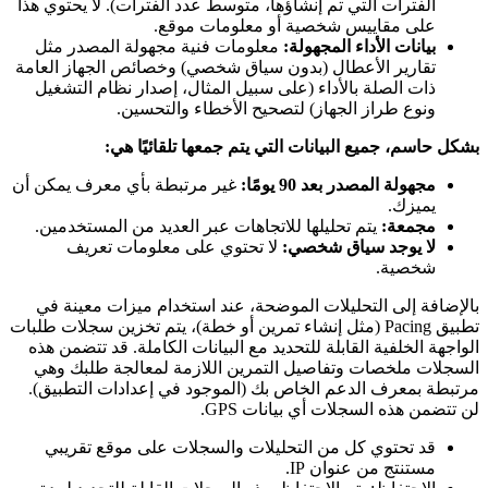
الفترات التي تم إنشاؤها، متوسط ​​عدد الفترات). لا يحتوي هذا
على مقاييس شخصية أو معلومات موقع.
بيانات الأداء المجهولة:
معلومات فنية مجهولة المصدر مثل
تقارير الأعطال (بدون سياق شخصي) وخصائص الجهاز العامة
ذات الصلة بالأداء (على سبيل المثال، إصدار نظام التشغيل
ونوع طراز الجهاز) لتصحيح الأخطاء والتحسين.
بشكل حاسم، جميع البيانات التي يتم جمعها تلقائيًا هي:
مجهولة المصدر بعد 90 يومًا:
غير مرتبطة بأي معرف يمكن أن
يميزك.
مجمعة:
يتم تحليلها للاتجاهات عبر العديد من المستخدمين.
لا يوجد سياق شخصي:
لا تحتوي على معلومات تعريف
شخصية.
بالإضافة إلى التحليلات الموضحة، عند استخدام ميزات معينة في
تطبيق Pacing (مثل إنشاء تمرين أو خطة)، يتم تخزين سجلات طلبات
الواجهة الخلفية القابلة للتحديد مع البيانات الكاملة. قد تتضمن هذه
السجلات ملخصات وتفاصيل التمرين اللازمة لمعالجة طلبك وهي
مرتبطة بمعرف الدعم الخاص بك (الموجود في إعدادات التطبيق).
لن تتضمن هذه السجلات أي بيانات GPS.
قد تحتوي كل من التحليلات والسجلات على موقع تقريبي
مستنتج من عنوان IP.