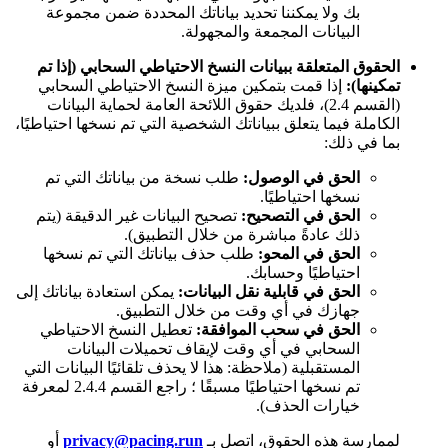
بك ولا يمكننا تحديد بياناتك المحددة ضمن مجموعة
البيانات المجمعة والمجهولة.
الحقوق المتعلقة ببيانات النسخ الاحتياطي السحابي (إذا تم
تمكينها):
إذا قمت بتمكين ميزة النسخ الاحتياطي السحابي
(القسم 2.4)، فلديك حقوق اللائحة العامة لحماية البيانات
الكاملة فيما يتعلق ببياناتك الشخصية التي تم نسخها احتياطيًا،
بما في ذلك:
الحق في الوصول:
طلب نسخة من بياناتك التي تم
نسخها احتياطيًا.
الحق في التصحيح:
تصحيح البيانات غير الدقيقة (يتم
ذلك عادةً مباشرة من خلال التطبيق).
الحق في المحو:
طلب حذف بياناتك التي تم نسخها
احتياطيًا وحسابك.
الحق في قابلية نقل البيانات:
يمكن استعادة بياناتك إلى
جهازك في أي وقت من خلال التطبيق.
الحق في سحب الموافقة:
تعطيل النسخ الاحتياطي
السحابي في أي وقت لإيقاف تحميلات البيانات
المستقبلية (ملاحظة: هذا لا يحذف تلقائيًا البيانات التي
تم نسخها احتياطيًا مسبقًا ؛ راجع القسم 2.4.4 لمعرفة
خيارات الحذف).
لممارسة هذه الحقوق، اتصل بـ
privacy@pacing.run
أو