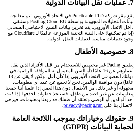
7. عمليات نقل البيانات الدولية
يقع مقر شركة Practicable LTD في الاتحاد الأوروبي. تتم معالجة
بيانات التحليلات المجهولة بواسطة Posthog Cloud EU وستبقى
داخل الاتحاد الأوروبي. يتم تخزين بيانات النسخ الاحتياطي السحابي
(إذا تم تمكينها) على البنية التحتية الموزعة عالميًا لـ Cloudflare مع
وجود ضمانات مناسبة لعمليات النقل الدولية.
8. خصوصية الأطفال
تطبيق Pacing غير مخصص للاستخدام من قبل الأفراد الذين تقل
أعمارهم عن 16 عامًا (أو السن المعمول به للموافقة الرقمية في
دولتك العضو في الاتحاد الأوروبي إذا كان أقل، ولكن لا يقل عن 13
عامًا) دون موافقة الوالدين. نحن لا نجمع عن عمد أي معلومات،
مجهولة أو غير ذلك، من الأطفال دون هذا العمر. إذا علمنا أننا جمعنا
معلومات عن غير قصد من طفل، فسنتخذ خطوات لحذفها. إذا كنت
أحد الوالدين أو الوصي وتعتقد أن طفلك قد زودنا بمعلومات، فيرجى
الاتصال بنا على
privacy@pacing.run
.
9. حقوقك وخياراتك بموجب اللائحة العامة
لحماية البيانات (GDPR)