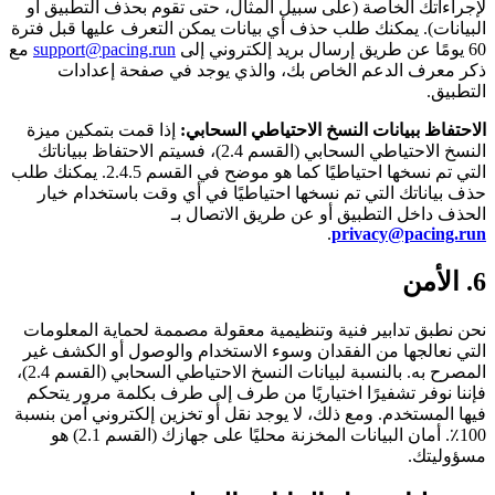
لإجراءاتك الخاصة (على سبيل المثال، حتى تقوم بحذف التطبيق أو
البيانات). يمكنك طلب حذف أي بيانات يمكن التعرف عليها قبل فترة
60 يومًا عن طريق إرسال بريد إلكتروني إلى
support@pacing.run
مع
ذكر معرف الدعم الخاص بك، والذي يوجد في صفحة إعدادات
التطبيق.
الاحتفاظ ببيانات النسخ الاحتياطي السحابي:
إذا قمت بتمكين ميزة
النسخ الاحتياطي السحابي (القسم 2.4)، فسيتم الاحتفاظ ببياناتك
التي تم نسخها احتياطيًا كما هو موضح في القسم 2.4.5. يمكنك طلب
حذف بياناتك التي تم نسخها احتياطيًا في أي وقت باستخدام خيار
الحذف داخل التطبيق أو عن طريق الاتصال بـ
.
privacy@pacing.run
6. الأمن
نحن نطبق تدابير فنية وتنظيمية معقولة مصممة لحماية المعلومات
التي نعالجها من الفقدان وسوء الاستخدام والوصول أو الكشف غير
المصرح به. بالنسبة لبيانات النسخ الاحتياطي السحابي (القسم 2.4)،
فإننا نوفر تشفيرًا اختياريًا من طرف إلى طرف بكلمة مرور يتحكم
فيها المستخدم. ومع ذلك، لا يوجد نقل أو تخزين إلكتروني آمن بنسبة
100٪. أمان البيانات المخزنة محليًا على جهازك (القسم 2.1) هو
مسؤوليتك.