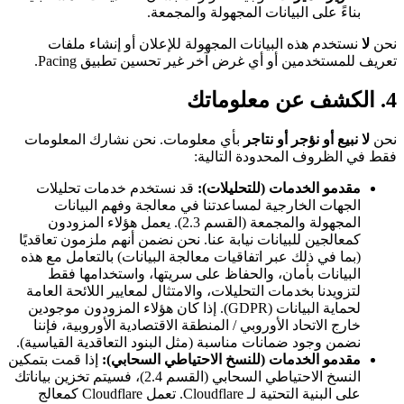
بناءً على البيانات المجهولة والمجمعة.
نحن
لا
نستخدم هذه البيانات المجهولة للإعلان أو إنشاء ملفات
تعريف للمستخدمين أو أي غرض آخر غير تحسين تطبيق Pacing.
4. الكشف عن معلوماتك
نحن
لا نبيع أو نؤجر أو نتاجر
بأي معلومات. نحن نشارك المعلومات
فقط في الظروف المحدودة التالية:
مقدمو الخدمات (للتحليلات):
قد نستخدم خدمات تحليلات
الجهات الخارجية لمساعدتنا في معالجة وفهم البيانات
المجهولة والمجمعة (القسم 2.3). يعمل هؤلاء المزودون
كمعالجين للبيانات نيابة عنا. نحن نضمن أنهم ملزمون تعاقديًا
(بما في ذلك عبر اتفاقيات معالجة البيانات) بالتعامل مع هذه
البيانات بأمان، والحفاظ على سريتها، واستخدامها فقط
لتزويدنا بخدمات التحليلات، والامتثال لمعايير اللائحة العامة
لحماية البيانات (GDPR). إذا كان هؤلاء المزودون موجودين
خارج الاتحاد الأوروبي / المنطقة الاقتصادية الأوروبية، فإننا
نضمن وجود ضمانات مناسبة (مثل البنود التعاقدية القياسية).
مقدمو الخدمات (للنسخ الاحتياطي السحابي):
إذا قمت بتمكين
النسخ الاحتياطي السحابي (القسم 2.4)، فسيتم تخزين بياناتك
على البنية التحتية لـ Cloudflare. تعمل Cloudflare كمعالج