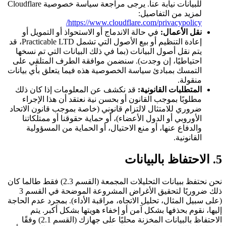
للبيانات نيابة عنا. يرجى مراجعة سياسة خصوصية Cloudflare
لمزيد من التفاصيل:
https://www.cloudflare.com/privacypolicy/
نقل الأعمال:
في حالة الاندماج أو الاستحواذ أو التمويل أو
إعادة التنظيم أو بيع الأصول التي تشمل Practicable LTD، قد
يتم نقل أصول البيانات (بما في ذلك البيانات التي تم نسخها
احتياطيًا، إن وجدت). سنضمن موافقة الطرف المتلقي على
التمسك بمبادئ سياسة الخصوصية هذه فيما يتعلق بأي بيانات
منقولة.
المتطلبات القانونية:
قد نكشف عن المعلومات إذا كان ذلك
مطلوبًا بموجب القانون أو بحسن نية نعتقد أن هذا الإجراء
ضروري للامتثال لالتزام قانوني (خاصة بموجب قانون الاتحاد
الأوروبي أو الدول الأعضاء)، أو حماية حقوقنا أو ممتلكاتنا
والدفاع عنها، أو منع الاحتيال، أو الحماية من المسؤولية
القانونية.
5. الاحتفاظ بالبيانات
نحن نحتفظ ببيانات التحليلات المجمعة (القسم 2.3) فقط طالما كان
ذلك ضروريًا لتحقيق الأغراض المشروعة الموضحة في القسم 3
(على سبيل المثال، تحليل الاتجاه، مراقبة الأداء). بمجرد عدم الحاجة
إليها، نقوم بحذفها بشكل آمن أو إخفاء هويتها بشكل أكبر. يتم
الاحتفاظ بالبيانات المخزنة محليًا على جهازك (القسم 2.1) وفقًا