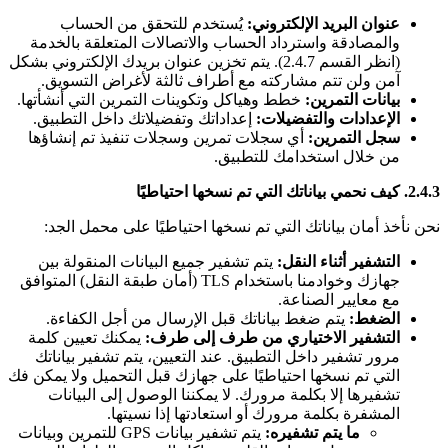
عنوان البريد الإلكتروني:
يُستخدم للتحقق من الحساب
والمصادقة واسترداد الحساب والاتصالات المتعلقة بالخدمة
(انظر القسم 2.4.7). يتم تخزين عنوان بريدك الإلكتروني بشكل
آمن ولن تتم مشاركته مع أطراف ثالثة لأغراض التسويق.
بيانات التمرين:
خطط وهياكل وتكوينات التمرين التي أنشأتها.
الإعدادات والتفضيلات:
إعداداتك وتفضيلاتك داخل التطبيق.
سجل التمرين:
أي سجلات تمرين وسجلات تنفيذ تم إنشاؤها
من خلال استخدامك للتطبيق.
2.4.3. كيف نحمي بياناتك التي تم نسخها احتياطيًا
نحن نأخذ أمان بياناتك التي تم نسخها احتياطيًا على محمل الجد:
التشفير أثناء النقل:
يتم تشفير جميع البيانات المنقولة بين
جهازك وخوادمنا باستخدام TLS (أمان طبقة النقل) المتوافق
مع معايير الصناعة.
الضغط:
يتم ضغط بياناتك قبل الإرسال من أجل الكفاءة.
التشفير الاختياري من طرف إلى طرف:
يمكنك تعيين كلمة
مرور تشفير داخل التطبيق. عند التعيين، يتم تشفير بياناتك
التي تم نسخها احتياطيًا على جهازك قبل التحميل ولا يمكن فك
تشفيرها إلا بكلمة مرورك. لا يمكننا الوصول إلى البيانات
المشفرة بكلمة مرورك أو استعادتها إذا نسيتها.
ما يتم تشفيره:
يتم تشفير بيانات GPS للتمرين وبيانات