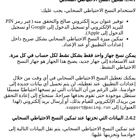
لاستخدام النسخ الاحتياطي السحابي، يجب عليك:
توفير عنوان بريد إلكتروني صالح والتحقق منه (عبر رمز PIN
للبريد الإلكتروني أو تسجيل الدخول إلى Google أو تسجيل
الدخول إلى Apple).
تمكين ميزة النسخ الاحتياطي السحابي بشكل صريح داخل
إعدادات التطبيق أو عند الإعداد.
يمكن نسخ جهاز واحد فقط بشكل نشط لكل حساب في كل مرة.
عند الاستعادة إلى جهاز جديد، يصبح هذا الجهاز هو جهاز النسخ
الاحتياطي النشط.
يمكنك تعطيل النسخ الاحتياطي السحابي في أي وقت من خلال
إعدادات التطبيق. عند تعطيله، لن يتم تحميل أي بيانات جديدة إلى
خوادمنا، على الرغم من أن البيانات التي تم نسخها احتياطيًا مسبقًا
ستظل موجودة حتى تقوم بحذفها صراحةً. ستحتاج إلى إعادة التحقق
من بريدك الإلكتروني للقيام بذلك، أو إرسال بريد إلكتروني (لهذا
العنوان) إلى
.
support@pacing.run
2.4.2. البيانات التي نخزنها عند تمكين النسخ الاحتياطي السحابي
عند تمكين النسخ الاحتياطي السحابي، يتم نقل البيانات التالية إلى
خوادمنا وتخزينها عليها: