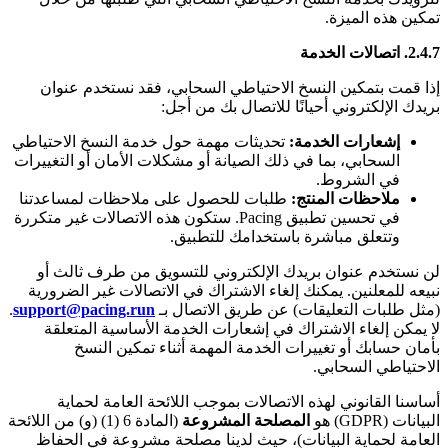
تمكين هذه الميزة.
2.4.7. اتصالات الخدمة
إذا قمت بتمكين النسخ الاحتياطي السحابي، فقد نستخدم عنوان
بريدك الإلكتروني أحيانًا للاتصال بك من أجل:
إشعارات الخدمة:
تحديثات مهمة حول خدمة النسخ الاحتياطي
السحابي، بما في ذلك الصيانة أو مشكلات الأمان أو التغييرات
في الشروط.
ملاحظات المنتج:
طلبات للحصول على ملاحظات لمساعدتنا
في تحسين تطبيق Pacing. ستكون هذه الاتصالات غير متكررة
وتتعلق مباشرة باستخدامك للتطبيق.
لن نستخدم عنوان بريدك الإلكتروني للتسويق من طرف ثالث أو
نبيعه للمعلنين. يمكنك إلغاء الاشتراك في الاتصالات غير الضرورية
(مثل طلبات التعليقات) عن طريق الاتصال بـ
support@pacing.run
.
لا يمكن إلغاء الاشتراك في إشعارات الخدمة الأساسية المتعلقة
بأمان حسابك أو تغييرات الخدمة المهمة أثناء تمكين النسخ
الاحتياطي السحابي.
أساسنا القانوني لهذه الاتصالات بموجب اللائحة العامة لحماية
البيانات (GDPR) هو
المصلحة المشروعة
(المادة 6 (1) (و) من اللائحة
العامة لحماية البيانات)، حيث لدينا مصلحة مشروعة في الحفاظ