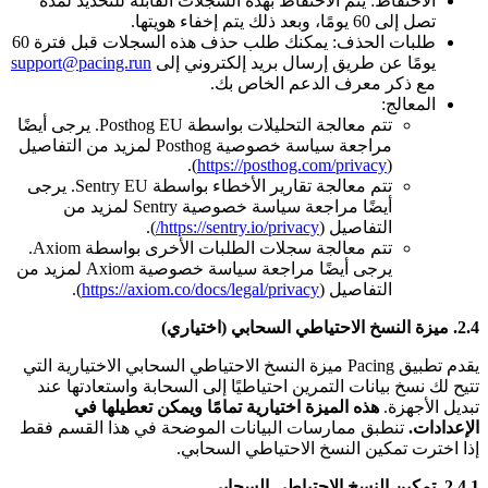
الاحتفاظ: يتم الاحتفاظ بهذه السجلات القابلة للتحديد لمدة
تصل إلى 60 يومًا، وبعد ذلك يتم إخفاء هويتها.
طلبات الحذف: يمكنك طلب حذف هذه السجلات قبل فترة 60
يومًا عن طريق إرسال بريد إلكتروني إلى
support@pacing.run
مع ذكر معرف الدعم الخاص بك.
المعالج:
تتم معالجة التحليلات بواسطة Posthog EU. يرجى أيضًا
مراجعة سياسة خصوصية Posthog لمزيد من التفاصيل
).
https://posthog.com/privacy
(
تتم معالجة تقارير الأخطاء بواسطة Sentry EU. يرجى
أيضًا مراجعة سياسة خصوصية Sentry لمزيد من
التفاصيل (
https://sentry.io/privacy/
).
تتم معالجة سجلات الطلبات الأخرى بواسطة Axiom.
يرجى أيضًا مراجعة سياسة خصوصية Axiom لمزيد من
التفاصيل (
https://axiom.co/docs/legal/privacy
).
2.4. ميزة النسخ الاحتياطي السحابي (اختياري)
يقدم تطبيق Pacing ميزة النسخ الاحتياطي السحابي الاختيارية التي
تتيح لك نسخ بيانات التمرين احتياطيًا إلى السحابة واستعادتها عند
تبديل الأجهزة.
هذه الميزة اختيارية تمامًا ويمكن تعطيلها في
الإعدادات.
تنطبق ممارسات البيانات الموضحة في هذا القسم فقط
إذا اخترت تمكين النسخ الاحتياطي السحابي.
2.4.1. تمكين النسخ الاحتياطي السحابي