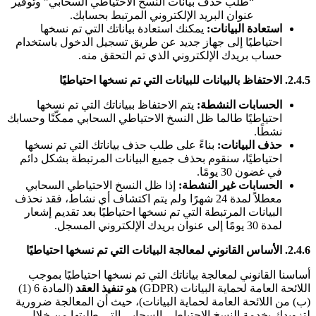
“طلب حذف بيانات النسخ الاحتياطي السحابي” وتوفير
عنوان البريد الإلكتروني المرتبط بحسابك.
استعادة البيانات:
يمكنك استعادة بياناتك التي تم نسخها
احتياطيًا إلى جهاز جديد عن طريق تسجيل الدخول باستخدام
حساب بريدك الإلكتروني الذي تم التحقق منه.
2.4.5. الاحتفاظ بالبيانات للبيانات التي تم نسخها احتياطيًا
الحسابات النشطة:
يتم الاحتفاظ ببياناتك التي تم نسخها
احتياطيًا طالما ظل النسخ الاحتياطي السحابي ممكّنًا وحسابك
نشطًا.
حذف البيانات:
بناءً على طلب حذف بياناتك التي تم نسخها
احتياطيًا، سنقوم بحذف جميع البيانات المرتبطة بشكل دائم
في غضون 30 يومًا.
الحسابات غير النشطة:
إذا ظل النسخ الاحتياطي السحابي
معطلاً لمدة 24 شهرًا ولم يتم اكتشاف أي نشاط، فقد نحذف
البيانات المرتبطة التي تم نسخها احتياطيًا بعد تقديم إشعار
لمدة 30 يومًا إلى عنوان بريدك الإلكتروني المسجل.
2.4.6. الأساس القانوني لمعالجة البيانات التي تم نسخها احتياطيًا
أساسنا القانوني لمعالجة بياناتك التي تم نسخها احتياطيًا بموجب
اللائحة العامة لحماية البيانات (GDPR) هو
تنفيذ العقد
(المادة 6 (1)
(ب) من اللائحة العامة لحماية البيانات)، حيث أن المعالجة ضرورية
لتزويدك بخدمة النسخ الاحتياطي السحابي التي طلبتها من خلال