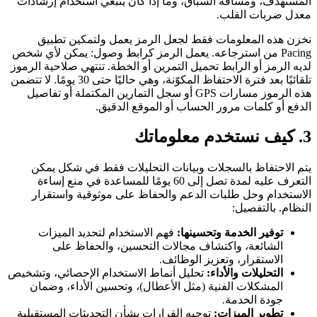
المستهدف، ومسافة السباق، وما إذا كان ينبغي استخدام إرشادات
معدل ضربات القلب.
نخزن هذه المعلومات فقط لجعل الرمز يعمل ولتمكين تطبيق
Pacing من استرجاعه. يعمل الرمز كرابط وصول: يمكن لأي شخص
لديه الرمز أو الرابط تحميل التمرين أو الخطة. تنتهي صلاحية الرموز
تلقائيًا بعد فترة الاحتفاظ المكوّنة، وهي حاليًا حتى 30 يومًا. لا تتضمن
هذه الرموز مسارات GPS أو سجل التمارين المكتملة أو تفاصيل
الدفع أو كلمات مرور الحساب أو الموقع الدقيق.
3. كيف نستخدم معلوماتك
يتم الاحتفاظ بالسجلات وبيانات التحليلات فقط في شكل يمكن
التعرف عليه لمدة تصل إلى 60 يومًا للمساعدة في منع إساءة
الاستخدام وحل طلبات الدعم والحفاظ على موثوقية واستقرار
النظام. بالتفصيل:
توفير الخدمة وتحسينها:
فهم الاستخدام لتحديد الميزات
الشائعة، واكتشاف مجالات التحسين، والحفاظ على
الاستقرار، وتعزيز الوظائف.
التحليلات والأداء:
تحليل أنماط الاستخدام الإحصائي، وتشخيص
المشكلات الفنية (مثل الأعطال)، وتحسين الأداء، وضمان
جودة الخدمة.
تطوير الميزات:
توجيه القرارات بشأن التحديثات المستقبلية