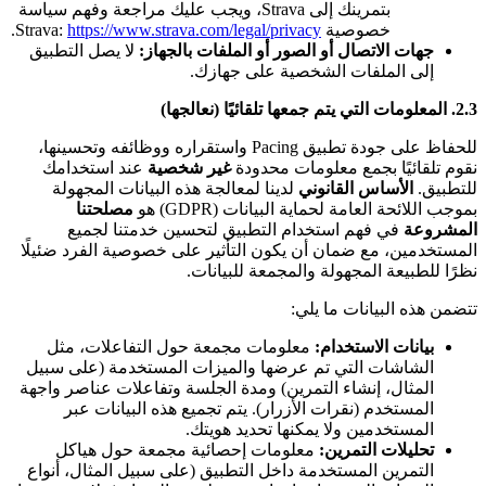
بتمرينك إلى Strava، ويجب عليك مراجعة وفهم سياسة
خصوصية Strava:
https://www.strava.com/legal/privacy
.
جهات الاتصال أو الصور أو الملفات بالجهاز:
لا يصل التطبيق
إلى الملفات الشخصية على جهازك.
2.3. المعلومات التي يتم جمعها تلقائيًا (نعالجها)
للحفاظ على جودة تطبيق Pacing واستقراره ووظائفه وتحسينها،
نقوم تلقائيًا بجمع معلومات محدودة
غير شخصية
عند استخدامك
للتطبيق.
الأساس القانوني
لدينا لمعالجة هذه البيانات المجهولة
بموجب اللائحة العامة لحماية البيانات (GDPR) هو
مصلحتنا
المشروعة
في فهم استخدام التطبيق لتحسين خدمتنا لجميع
المستخدمين، مع ضمان أن يكون التأثير على خصوصية الفرد ضئيلًا
نظرًا للطبيعة المجهولة والمجمعة للبيانات.
تتضمن هذه البيانات ما يلي:
بيانات الاستخدام:
معلومات مجمعة حول التفاعلات، مثل
الشاشات التي تم عرضها والميزات المستخدمة (على سبيل
المثال، إنشاء التمرين) ومدة الجلسة وتفاعلات عناصر واجهة
المستخدم (نقرات الأزرار). يتم تجميع هذه البيانات عبر
المستخدمين ولا يمكنها تحديد هويتك.
تحليلات التمرين:
معلومات إحصائية مجمعة حول هياكل
التمرين المستخدمة داخل التطبيق (على سبيل المثال، أنواع