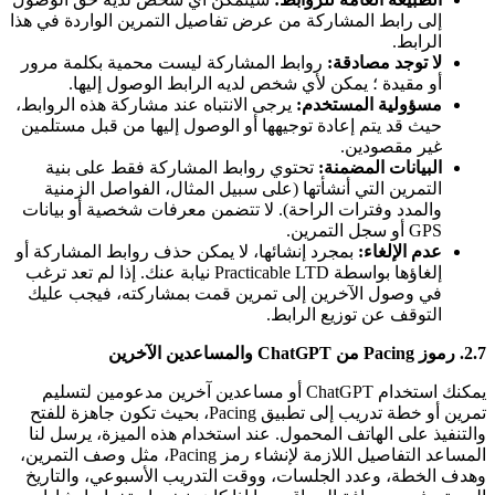
إلى رابط المشاركة من عرض تفاصيل التمرين الواردة في هذا
الرابط.
لا توجد مصادقة:
روابط المشاركة ليست محمية بكلمة مرور
أو مقيدة ؛ يمكن لأي شخص لديه الرابط الوصول إليها.
مسؤولية المستخدم:
يرجى الانتباه عند مشاركة هذه الروابط،
حيث قد يتم إعادة توجيهها أو الوصول إليها من قبل مستلمين
غير مقصودين.
البيانات المضمنة:
تحتوي روابط المشاركة فقط على بنية
التمرين التي أنشأتها (على سبيل المثال، الفواصل الزمنية
والمدد وفترات الراحة). لا تتضمن معرفات شخصية أو بيانات
GPS أو سجل التمرين.
عدم الإلغاء:
بمجرد إنشائها، لا يمكن حذف روابط المشاركة أو
إلغاؤها بواسطة Practicable LTD نيابة عنك. إذا لم تعد ترغب
في وصول الآخرين إلى تمرين قمت بمشاركته، فيجب عليك
التوقف عن توزيع الرابط.
2.7. رموز Pacing من ChatGPT والمساعدين الآخرين
يمكنك استخدام ChatGPT أو مساعدين آخرين مدعومين لتسليم
تمرين أو خطة تدريب إلى تطبيق Pacing، بحيث تكون جاهزة للفتح
والتنفيذ على الهاتف المحمول. عند استخدام هذه الميزة، يرسل لنا
المساعد التفاصيل اللازمة لإنشاء رمز Pacing، مثل وصف التمرين،
وهدف الخطة، وعدد الجلسات، ووقت التدريب الأسبوعي، والتاريخ