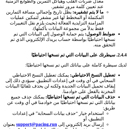
معدل ضربات القلب وهياكل التمرين والطوابع الزمنية
عند تعيين كلمة مرور تشفير.
ما لا يتم تشفيره:
يظل تاريخ وإجمالي مسافة التمارين
المكتملة أو المخطط لها غير مشفر لتمكين عمليات
المزامنة التزايدية الفعالة (بحيث يلزم نقل التغييرات
فقط بدلاً من مجموعة البيانات بأكملها).
ضوابط الوصول:
يتم حماية الوصول إلى البيانات التي تم
نسخها احتياطيًا بواسطة حساب بريدك الإلكتروني الذي تم
التحقق منه.
2.4.4. سيطرتك على البيانات التي تم نسخها احتياطيًا
لديك سيطرة كاملة على بياناتك التي تم نسخها احتياطيًا:
تعطيل النسخ الاحتياطي:
يمكنك تعطيل النسخ الاحتياطي
السحابي في أي وقت في إعدادات التطبيق. سيؤدي ذلك إلى
إيقاف تحميل البيانات الجديدة ولكنه لن يحذف تلقائيًا البيانات
المخزنة بالفعل على خوادمنا.
حذف البيانات التي تم نسخها احتياطيًا:
يمكنك حذف جميع
بياناتك التي تم نسخها احتياطيًا من خوادمنا في أي وقت عن
طريق:
استخدام خيار “حذف بيانات السحابة” في إعدادات
التطبيق، أو
إرسال بريد إلكتروني إلى
support@pacing.run
بعنوان