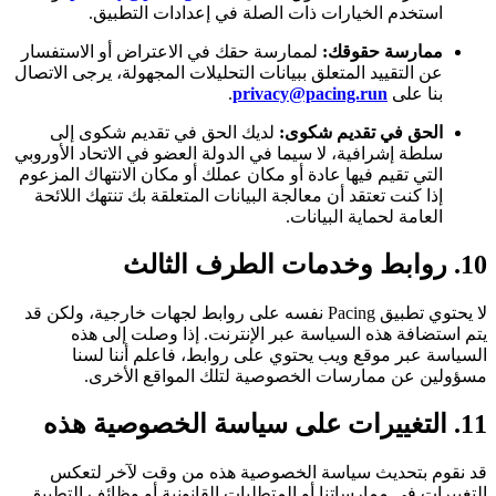
استخدم الخيارات ذات الصلة في إعدادات التطبيق.
ممارسة حقوقك:
لممارسة حقك في الاعتراض أو الاستفسار
عن التقييد المتعلق ببيانات التحليلات المجهولة، يرجى الاتصال
بنا على
privacy@pacing.run
.
الحق في تقديم شكوى:
لديك الحق في تقديم شكوى إلى
سلطة إشرافية، لا سيما في الدولة العضو في الاتحاد الأوروبي
التي تقيم فيها عادة أو مكان عملك أو مكان الانتهاك المزعوم
إذا كنت تعتقد أن معالجة البيانات المتعلقة بك تنتهك اللائحة
العامة لحماية البيانات.
10. روابط وخدمات الطرف الثالث
لا يحتوي تطبيق Pacing نفسه على روابط لجهات خارجية، ولكن قد
يتم استضافة هذه السياسة عبر الإنترنت. إذا وصلت إلى هذه
السياسة عبر موقع ويب يحتوي على روابط، فاعلم أننا لسنا
مسؤولين عن ممارسات الخصوصية لتلك المواقع الأخرى.
11. التغييرات على سياسة الخصوصية هذه
قد نقوم بتحديث سياسة الخصوصية هذه من وقت لآخر لتعكس
التغييرات في ممارساتنا أو المتطلبات القانونية أو وظائف التطبيق.