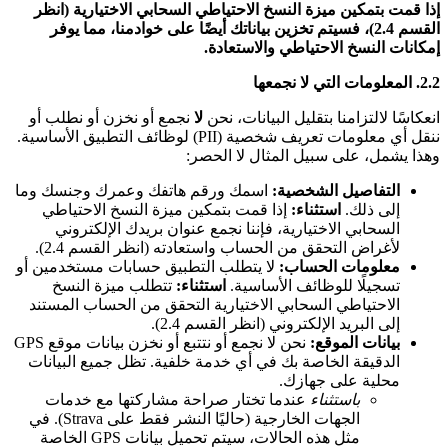
إذا قمت بتمكين ميزة النسخ الاحتياطي السحابي الاختيارية (انظر
القسم 2.4)، فسيتم تخزين بياناتك أيضًا على خوادمنا، مما يوفر
إمكانات النسخ الاحتياطي والاستعادة.
2.2. المعلومات التي لا نجمعها
انعكاسًا لالتزامنا بتقليل البيانات، نحن
لا
نجمع أو نخزن أو نطلب أو
ننقل أي معلومات تعريف شخصية (PII) لوظائف التطبيق الأساسية.
وهذا يشمل، على سبيل المثال لا الحصر:
التفاصيل الشخصية:
اسمك ورقم هاتفك وعمرك وجنسك وما
إلى ذلك.
استثناء:
إذا قمت بتمكين ميزة النسخ الاحتياطي
السحابي الاختيارية، فإننا نجمع عنوان بريدك الإلكتروني
لأغراض التحقق من الحساب واستعادته (انظر القسم 2.4).
معلومات الحساب:
لا يتطلب التطبيق حسابات مستخدمين أو
تسجيلًا للوظائف الأساسية.
استثناء:
تتطلب ميزة النسخ
الاحتياطي السحابي الاختيارية التحقق من الحساب المستند
إلى البريد الإلكتروني (انظر القسم 2.4).
بيانات الموقع:
نحن لا نجمع أو نتتبع أو نخزن بيانات موقع GPS
الدقيقة الخاصة بك في أي خدمة خلفية. تظل جميع البيانات
محلية على جهازك.
باستثناء
عندما تختار صراحة مشاركتها مع خدمات
الجهات الخارجية (حاليًا النشر فقط على Strava). في
مثل هذه الحالات، سيتم تحميل بيانات GPS الخاصة