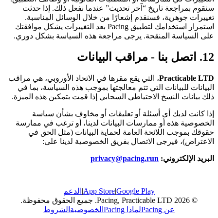
سنقوم بمراجعة تاريخ “آخر تحديث” عندما نفعل ذلك. إذا حدثت
تغييرات جوهرية، فسنقدم إشعارًا من خلال الوسائل المناسبة.
استمرار استخدامك لتطبيق Pacing بعد التغييرات يشكل موافقتك
على السياسة المنقحة. يرجى مراجعة هذه السياسة بشكل دوري.
12. اتصل بنا - مراقب البيانات
Practicable LTD
، التي يقع مقرها في الاتحاد الأوروبي، هي مراقب
البيانات للبيانات التي تتم معالجتها بموجب هذه السياسة، بما في
ذلك بيانات النسخ الاحتياطي السحابي إذا قمت بتمكين هذه الميزة.
إذا كانت لديك أي أسئلة أو تعليقات أو مخاوف بشأن سياسة
الخصوصية هذه أو ممارسات البيانات لدينا، أو ترغب في ممارسة
حقوقك بموجب اللائحة العامة لحماية البيانات (مثل الحق في
الاعتراض)، فيرجى الاتصال بفريق الخصوصية لدينا على:
البريد الإلكتروني:
privacy@pacing.run
Google Play
|
App Store
|
الدعم
© 2026 Pacing, Practicable LTD. جميع الحقوق محفوظة.
عن Pacing
لماذا Pacing
الخصوصية
الشروط