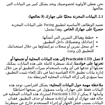
نحن نعطي الأولوية لخصوصيتك ونحد بشكل كبير من البيانات التي
نعالجها.
2.1. البيانات المخزنة محليًا على جهازك (لا نعالجها)
تعتمد الوظائف الأساسية لتطبيق Pacing على البيانات المخزنة
حصريًا على جهازك الخاص
. وهذا يشمل:
خطط وهياكل التمرين التي أنشأتها.
إعداداتك وتفضيلاتك داخل التطبيق.
أي سجل تمرين أو سجلات تم إنشاؤها من خلال استخدامك
للتطبيق (إن وجد).
لا تصل Practicable LTD إلى هذه البيانات المحلية أو تجمعها أو
تخزنها على خوادمنا.
لديك سيطرة كاملة على هذه البيانات. يمكنك
تعديلها أو حذفها في أي وقت باستخدام ميزات التطبيق أو من خلال
إدارة بيانات تطبيق iOS القياسية (بما في ذلك إلغاء تثبيت التطبيق،
مما سيؤدي إلى إزالة البيانات المحلية المرتبطة به).
ملاحظة مهمة حول البيانات المحلية:
بشكل افتراضي، توجد هذه
البيانات فقط على جهازك، وأنت مسؤول عن نسخها احتياطيًا
وأمانها. لا يمكن لـ Practicable LTD استرداد هذه البيانات المحلية في
حالة فقد جهازك أو تلفه أو إعادة ضبطه أو حذف التطبيق. فقدان
البيانات بسبب فشل الجهاز أو إجراء المستخدم خارج عن سيطرتنا.