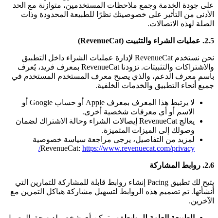
على جودة الخدمة وجمع ملاحظات المستخدمين، متوازنة مع الحد
الأدنى من التأثير على خصوصيتك نظرًا للطبيعة المحدودة وذات
الصلة لهذه الاتصالات.
2.5. عمليات الشراء والتثبيت (RevenueCat)
نحن نستخدم RevenueCat لإدارة عمليات الشراء داخل التطبيق
والاشتراكات والتثبيتات. تزودنا RevenueCat بمعرف فريد، يُعرف
باسم معرف الدعم، والذي يصبح معرف المستخدم المستخدم في
جميع أنحاء التطبيق والخدمات الخلفية.
لا يرتبط هذا المعرف بمعرف Apple أو حساب Google أو
الاسم أو أي معرفات شخصية أخرى.
يعالج RevenueCat إيصالات الشراء وحالة الاشتراك لضمان
وصولك إلى الميزات المتميزة.
لمزيد من التفاصيل، يرجى مراجعة سياسة خصوصية
RevenueCat:
https://www.revenuecat.com/privacy/
2.6. روابط المشاركة
يتيح لك تطبيق Pacing إنشاء روابط قابلة للمشاركة للتمارين التي
أنشأتها. تم تصميم هذه الروابط لتسهيل مشاركة هياكل التمرين مع
الآخرين.
الطبيعة العامة للروابط:
سيتمكن أي شخص لديه حق الوصول