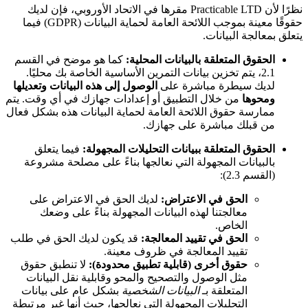
نظرًا لأن Practicable LTD مقرها في الاتحاد الأوروبي، فإن لديك
حقوقًا معينة بموجب اللائحة العامة لحماية البيانات (GDPR) فيما
يتعلق بمعالجة البيانات.
الحقوق المتعلقة بالبيانات المحلية:
كما هو موضح في القسم
2.1، يتم تخزين بيانات التمرين الأساسية الخاصة بك محليًا.
لديك سيطرة مباشرة على
الوصول إلى هذه البيانات وتعديلها
ومحوها
من خلال التطبيق أو إعدادات جهازك في أي وقت. يتم
ممارسة حقوق اللائحة العامة لحماية البيانات هذه بشكل فعال
من قبلك مباشرة على جهازك.
الحقوق المتعلقة ببيانات التحليلات المجهولة:
فيما يتعلق
بالبيانات المجهولة التي نعالجها بناءً على مصلحة مشروعة
(القسم 2.3):
الحق في الاعتراض:
لديك الحق في الاعتراض على
معالجتنا لهذه البيانات المجهولة بناءً على وضعك
الخاص.
الحق في تقييد المعالجة:
قد يكون لديك الحق في طلب
تقييد المعالجة في ظروف معينة.
حقوق أخرى (قابلية تطبيق محدودة):
لا تنطبق حقوق
مثل الوصول والتصحيح والمحو وقابلية نقل البيانات
المتعلقة بـ
البيانات الشخصية
بشكل عام على بيانات
التحليلات المجهولة التي نعالجها، حيث أنها غير مرتبطة