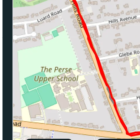
跑完之后 数据复盘
点击任意分段，查看配速、心率和海拔。
为什么选择Pacing?
定价、离线跑步、语言，以及你的数据
终身选项
一次付费，不再续费。
离线可用
语音提示在每次跑步开始时加载，之后无需网络。
无需手表
手机自带的GPS就能搞定配速和距离。