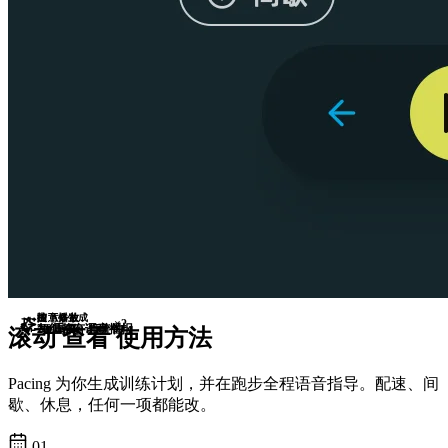
由 AI 生成
随意修改
按下播放
×2
2k 重复 · 45分钟
2.0km @ 3′55″
每组都有语音播报
滚动 查看 使用方法
Pacing 为你生成训练计划，并在跑步全程语音指导。配速、间
歇、休息，任何一项都能改。
01