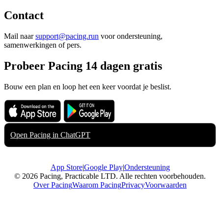
Contact
Mail naar
support@pacing.run
voor ondersteuning,
samenwerkingen of pers.
Probeer Pacing 14 dagen gratis
Bouw een plan en loop het een keer voordat je beslist.
Download on the
Get it on
App Store
Google Play
Open Pacing in
ChatGPT
App Store
|
Google Play
|
Ondersteuning
© 2026 Pacing, Practicable LTD. Alle rechten voorbehouden.
Over Pacing
Waarom Pacing
Privacy
Voorwaarden