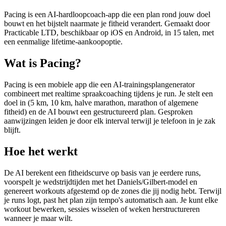
Pacing is een AI-hardloopcoach-app die een plan rond jouw doel
bouwt en het bijstelt naarmate je fitheid verandert. Gemaakt door
Practicable LTD, beschikbaar op iOS en Android, in 15 talen, met
een eenmalige lifetime-aankoopoptie.
Wat is Pacing?
Pacing is een mobiele app die een AI-trainingsplangenerator
combineert met realtime spraakcoaching tijdens je run. Je stelt een
doel in (5 km, 10 km, halve marathon, marathon of algemene
fitheid) en de AI bouwt een gestructureerd plan. Gesproken
aanwijzingen leiden je door elk interval terwijl je telefoon in je zak
blijft.
Hoe het werkt
De AI berekent een fitheidscurve op basis van je eerdere runs,
voorspelt je wedstrijdtijden met het Daniels/Gilbert-model en
genereert workouts afgestemd op de zones die jij nodig hebt. Terwijl
je runs logt, past het plan zijn tempo's automatisch aan. Je kunt elke
workout bewerken, sessies wisselen of weken herstructureren
wanneer je maar wilt.