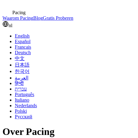
Pacing
Waarom Pacing
Blog
Gratis Proberen
nl
English
Español
Français
Deutsch
中文
日本語
한국어
العربية
हिन्दी
עברית
Português
Italiano
Nederlands
Polski
Русский
Over Pacing