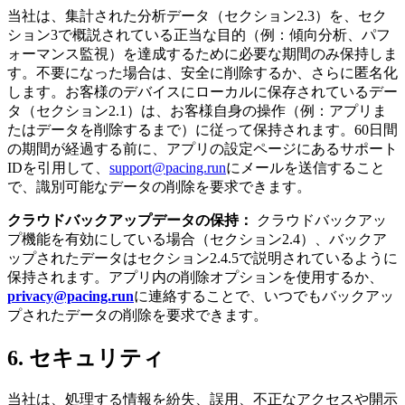
当社は、集計された分析データ（セクション2.3）を、セク
ション3で概説されている正当な目的（例：傾向分析、パフ
ォーマンス監視）を達成するために必要な期間のみ保持しま
す。不要になった場合は、安全に削除するか、さらに匿名化
します。お客様のデバイスにローカルに保存されているデー
タ（セクション2.1）は、お客様自身の操作（例：アプリま
たはデータを削除するまで）に従って保持されます。60日間
の期間が経過する前に、アプリの設定ページにあるサポート
IDを引用して、
support@pacing.run
にメールを送信すること
で、識別可能なデータの削除を要求できます。
クラウドバックアップデータの保持：
クラウドバックアッ
プ機能を有効にしている場合（セクション2.4）、バックア
ップされたデータはセクション2.4.5で説明されているように
保持されます。アプリ内の削除オプションを使用するか、
privacy@pacing.run
に連絡することで、いつでもバックアッ
プされたデータの削除を要求できます。
6. セキュリティ
当社は、処理する情報を紛失、誤用、不正なアクセスや開示