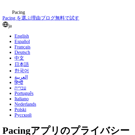
Pacing
Pacing を選ぶ理由
ブログ
無料で試す
ja
English
Español
Français
Deutsch
中文
日本語
한국어
العربية
हिन्दी
עברית
Português
Italiano
Nederlands
Polski
Русский
Pacingアプリのプライバシー