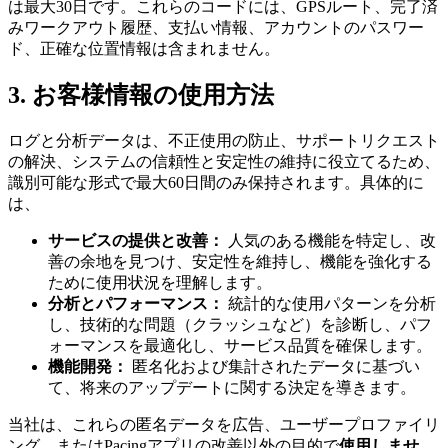
は最大30日です。これらのコードには、GPSルート、完了済
みワークアウト履歴、支払い情報、アカウントのパスワー
ド、正確な位置情報は含まれません。
3. お客様情報の使用方法
ログと分析データは、不正使用の防止、サポートリクエスト
の解決、システムの信頼性と安定性の維持に役立てるため、
識別可能な形式で最大60日間のみ保持されます。具体的に
は、
サービスの提供と改善：
人気のある機能を特定し、改
善の余地を見つけ、安定性を維持し、機能を強化する
ために使用状況を理解します。
分析とパフォーマンス：
統計的な使用パターンを分析
し、技術的な問題（クラッシュなど）を診断し、パフ
ォーマンスを最適化し、サービス品質を確保します。
機能開発：
匿名化および集計されたデータに基づい
て、将来のアップデートに関する決定を導きます。
当社は、これらの匿名データを広告、ユーザープロファイリ
ング、またはPacingアプリの改善以外の目的で
使用しませ