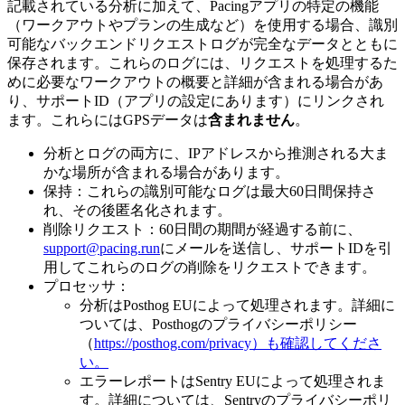
記載されている分析に加えて、Pacingアプリの特定の機能
（ワークアウトやプランの生成など）を使用する場合、識別
可能なバックエンドリクエストログが完全なデータとともに
保存されます。これらのログには、リクエストを処理するた
めに必要なワークアウトの概要と詳細が含まれる場合があ
り、サポートID（アプリの設定にあります）にリンクされ
ます。これらにはGPSデータは
含まれません
。
分析とログの両方に、IPアドレスから推測される大ま
かな場所が含まれる場合があります。
保持：これらの識別可能なログは最大60日間保持さ
れ、その後匿名化されます。
削除リクエスト：60日間の期間が経過する前に、
support@pacing.run
にメールを送信し、サポートIDを引
用してこれらのログの削除をリクエストできます。
プロセッサ：
分析はPosthog EUによって処理されます。詳細に
ついては、Posthogのプライバシーポリシー
（
https://posthog.com/privacy）も確認してくださ
い。
エラーレポートはSentry EUによって処理されま
す。詳細については、Sentryのプライバシーポリ