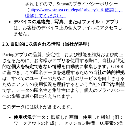
されますので、Stravaのプライバシーポリシー
（
https://www.strava.com/legal/privacy）を確認し、
理解してください。
デバイスの連絡先、写真、またはファイル：
アプリ
は、お客様のデバイス上の個人ファイルにアクセスし
ません。
2.3. 自動的に収集される情報（当社が処理）
Pacingアプリの品質、安定性、および機能を維持および向上
させるために、お客様がアプリを使用する際に、当社は限定
的な
個人を特定できない情報
を自動的に収集します。GDPR
に基づき、この匿名データを処理するための当社の
法的根拠
は、すべてのユーザーのために当社のサービスを向上させる
ためにアプリの使用状況を理解するという当社の
正当な利益
です。データの匿名性と集計性により、個人のプライバシー
への影響は最小限に抑えられます。
このデータには以下が含まれます。
使用状況データ：
閲覧した画面、使用した機能（例：
ワークアウトの作成）、セッション時間、UI要素の操