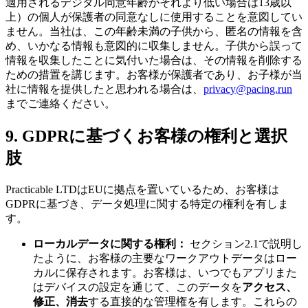
適用されるデジタル同意年齢がそれより低い場合は13歳以
上）の個人が保護者の同意なしに使用することを意図してい
ません。当社は、この年齢未満の子供から、匿名の情報を含
め、いかなる情報も意図的に収集しません。子供から誤って
情報を収集したことに気付いた場合は、その情報を削除する
ための措置を講じます。お客様が保護者であり、お子様が当
社に情報を提供したと思われる場合は、
privacy@pacing.run
までご連絡ください。
9. GDPRに基づくお客様の権利と選択
肢
Practicable LTDはEUに拠点を置いているため、お客様は
GDPRに基づき、データ処理に関する特定の権利を有しま
す。
ローカルデータに関する権利：
セクション2.1で説明し
たように、お客様の主要なワークアウトデータはロー
カルに保存されます。お客様は、いつでもアプリまた
はデバイスの設定を通じて、このデータを
アクセス、
修正、消去
する直接的な管理権を有します。これらの