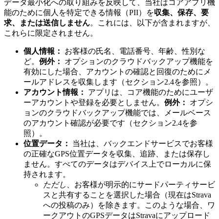
データ最小化への取り組みを反映して、当社はコアアプリ機
能のために個人を特定できる情報（PII）を
収集、保存、要
求、または送信しません
。これには、以下が含まれますが、
これらに限定されません。
個人情報：
お客様の氏名、電話番号、年齢、性別な
ど。
例外：
オプションのクラウドバックアップ機能を
有効にした場合、アカウントの確認と回復のためにメ
ールアドレスを収集します（セクション2.4を参照）。
アカウント情報：
アプリは、コア機能のためにユーザ
ーアカウントや登録を必要としません。
例外：
オプシ
ョンのクラウドバックアップ機能では、メールベース
のアカウント確認が必要です（セクション2.4を参
照）。
位置データ：
当社は、バックエンドサービスでお客様
の正確なGPS位置データを収集、追跡、または保存し
ません。すべてのデータはデバイス上でローカルに保
持されます。
ただし
、お客様が明示的にサードパーティサービ
スと共有することを選択した場合（現在はStrava
への投稿のみ）を除きます。このような場合、ワ
ークアウトのGPSデータはStravaにアップロード