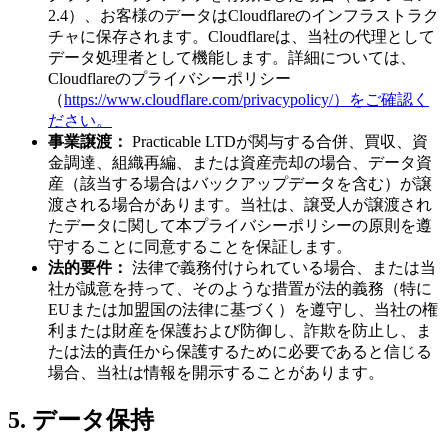
2.4）、お客様のデータはCloudflareのインフラストラク
チャに保存されます。Cloudflareは、当社の代理として
データ処理者として機能します。詳細については、
Cloudflareのプライバシーポリシー
（
https://www.cloudflare.com/privacypolicy/）をご確認く
ださい。
事業譲渡：
Practicable LTDが関与する合併、買収、資
金調達、組織再編、または資産売却の場合、データ資
産（該当する場合はバックアップデータを含む）が譲
渡される場合があります。当社は、譲受人が譲渡され
たデータに関して本プライバシーポリシーの原則を遵
守することに同意することを保証します。
法的要件：
法律で義務付けられている場合、または当
社が誠意を持って、そのような措置が法的義務（特に
EUまたは加盟国の法律に基づく）を遵守し、当社の権
利または財産を保護および防御し、詐欺を防止し、ま
たは法的責任から保護するために必要であると信じる
場合、当社は情報を開示することがあります。
5. データ保持