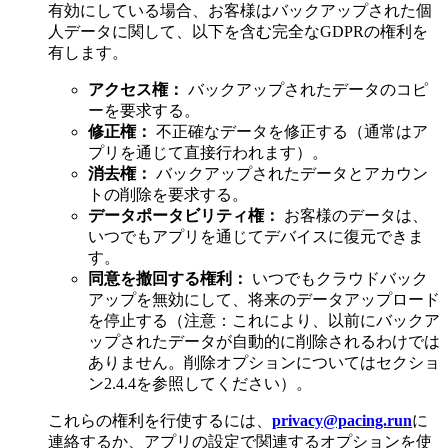
有効にしている場合、お客様はバックアップされた個
人データに関して、以下を含む完全なGDPRの権利を
有します。
アクセス権：
バックアップされたデータのコピ
ーを要求する。
修正権：
不正確なデータを修正する（通常はア
プリを通じて直接行われます）。
消去権：
バックアップされたデータとアカウン
トの削除を要求する。
データポータビリティ権：
お客様のデータは、
いつでもアプリを通じてデバイスに復元できま
す。
同意を撤回する権利：
いつでもクラウドバック
アップを無効にして、将来のデータアップロード
を停止する（注意：これにより、以前にバックア
ップされたデータが自動的に削除されるわけでは
ありません。削除オプションについてはセクショ
ン2.4.4を参照してください）。
これらの権利を行使するには、
privacy@pacing.run
に
連絡するか、アプリの設定で関連するオプションを使