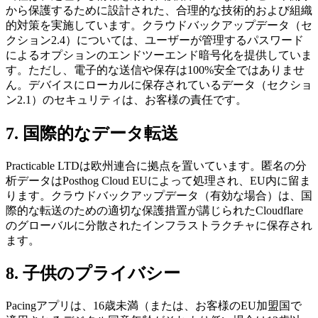
から保護するために設計された、合理的な技術的および組織
的対策を実施しています。クラウドバックアップデータ（セ
クション2.4）については、ユーザーが管理するパスワード
によるオプションのエンドツーエンド暗号化を提供していま
す。ただし、電子的な送信や保存は100%安全ではありませ
ん。デバイスにローカルに保存されているデータ（セクショ
ン2.1）のセキュリティは、お客様の責任です。
7. 国際的なデータ転送
Practicable LTDは欧州連合に拠点を置いています。匿名の分
析データはPosthog Cloud EUによって処理され、EU内に留ま
ります。クラウドバックアップデータ（有効な場合）は、国
際的な転送のための適切な保護措置が講じられたCloudflare
のグローバルに分散されたインフラストラクチャに保存され
ます。
8. 子供のプライバシー
Pacingアプリは、16歳未満（または、お客様のEU加盟国で