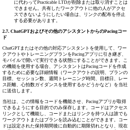
に代わってPracticable LTDが削除または取り消すことは
できません。共有したワークアウトに他の人がアクセ
スできないようにしたい場合は、リンクの配布を停止
する必要があります。
2.7. ChatGPTおよびその他のアシスタントからのPacingコー
ド
ChatGPTまたはその他の対応アシスタントを使用して、ワー
クアウトやトレーニングプランをPacingアプリに引き継ぎ、
モバイルで開いて実行できる状態にすることができます。こ
の機能を使用する場合、アシスタントはPacingコードを作成
するために必要な詳細情報（ワークアウトの説明、プランの
目標、セッション数、週間トレーニング時間、目標日、レー
ス距離、心拍数ガイダンスを使用するかどうかなど）を当社
に送信します。
当社は、この情報をコードを機能させ、Pacingアプリが取得
できるようにする目的でのみ保存します。コードはアクセス
リンクとして機能し、コードまたはリンクを持つ人は誰でも
ワークアウトまたはプランを読み込むことができます。コー
ドは設定された保持期間後に自動的に期限切れとなり、現在