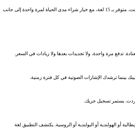
Pacing هو تطبيق مدرّب جري بالذكاء الاصطناعي يبني خطة تدريب مخصصة ثم يتيح لك تعديلها بالكامل. لا حاجة لساعة ذكية. يعمل بدون إنترنت. متوفر بـ 15 لغة، مع خيار شراء مدى الحياة لمرة واحدة إلى جانب
ية أو الإيطالية أو الهولندية أو البولندية أو الروسية. يكتشف التطبيق لغة