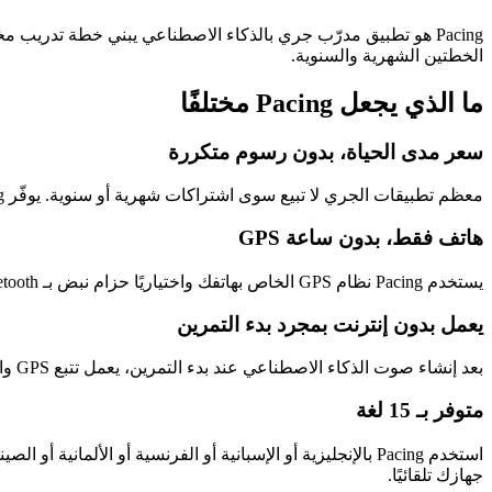
الخطتين الشهرية والسنوية.
ما الذي يجعل Pacing مختلفًا
سعر مدى الحياة، بدون رسوم متكررة
معظم تطبيقات الجري لا تبيع سوى اشتراكات شهرية أو سنوية. يوفّر Pacing شراءً واحدًا مدى الحياة إلى جانب الخطط الشهرية والسنوية المعتادة. تدفع مرة واحدة، ولا تجديدات بعدها ولا زيادات في السعر.
هاتف فقط، بدون ساعة GPS
يستخدم Pacing نظام GPS الخاص بهاتفك واختياريًا حزام نبض بـ Bluetooth. لا حاجة لـ Apple Watch أو Garmin أو COROS. يبقى الهاتف في جيبك بينما ترشدك الإشارات الصوتية في كل فترة زمنية.
يعمل بدون إنترنت بمجرد بدء التمرين
بعد إنشاء صوت الذكاء الاصطناعي عند بدء التمرين، يعمل تتبع GPS والتدريب الصوتي بدون إنترنت طوال الجلسة. ابقَ في وضع الطيران إن أردت. يستمر تسجيل جريك.
متوفر بـ 15 لغة
استخدم Pacing بالإنجليزية أو الإسبانية أو الفرنسية أو الألماني
جهازك تلقائيًا.