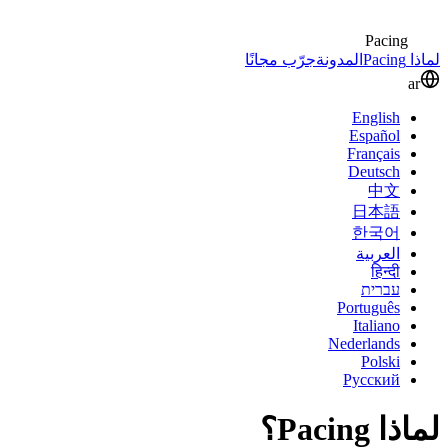
Pacing
لماذا Pacing
المدونة
جرّب مجانًا
ar
English
Español
Français
Deutsch
中文
日本語
한국어
العربية
हिन्दी
עברית
Português
Italiano
Nederlands
Polski
Русский
لماذا Pacing؟