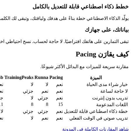
خطط ذكاء اصطناعي قابلة للتعديل بالكامل
يولّد الذكاء الاصطناعي خطة بناءً على هدفك ولياقتك، وتبقى لك الكلمة 
بياناتك، على جهازك
تبقى التمارين على هاتفك افتراضيًا. لا حاجة لحساب. نسخ احتياطي 
كيف يقارَن Pacing
مقارنة سريعة للميزات مع البدائل الأكثر شيوعًا.
ub
TrainingPeaks
Runna
Pacing
الميزة
خيار شراء مدى الحياة
نعم
لا
لا
نع
لا حاجة لساعة
نعم
نعم
جزئي
نع
تدريب بدون إنترنت
نعم
جزئي
لا
جز
11
8
8
15
اللغات المدعومة
خطة ذكاء اصطناعي قابلة للتعديل
نعم
جزئي
جزئي
لا
تدريب صوتي في الوقت الفعلي
نعم
نعم
لا
نع
شاهد المقارنات الكاملة في المدونة