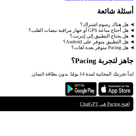
أسئلة شائعة
هل هناك رسوم اشتراك؟
هل أحتاج ساعة GPS أو جهاز مراقبة نبضات القلب؟
هل يحتاج التطبيق إلى إنترنت؟
هل التطبيق متوفر على Android؟
هل Pacing متوفر بعدة لغات؟
جاهز لتجربة Pacing؟
ابدأ تجربتك المجانية لمدة 14 يومًا. بدون بطاقة ائتمان.
Get it on
Download on the
Google Play
App Store
افتح Pacing في
ChatGPT