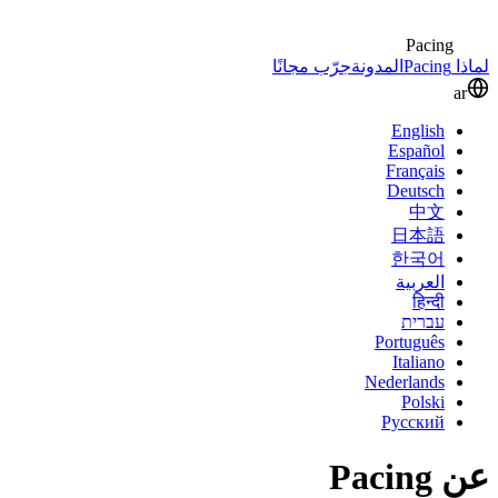
Pacing
لماذا Pacing
المدونة
جرّب مجانًا
ar
English
Español
Français
Deutsch
中文
日本語
한국어
العربية
हिन्दी
עברית
Português
Italiano
Nederlands
Polski
Русский
عن Pacing