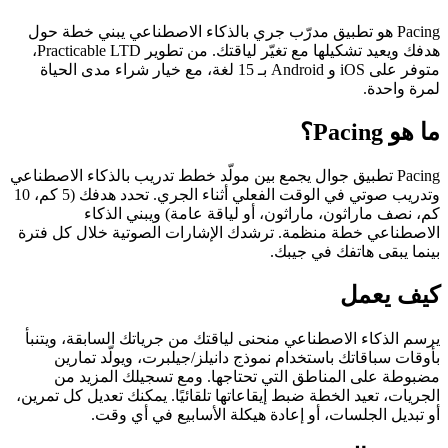
Pacing هو تطبيق مدرّب جري بالذكاء الاصطناعي يبني خطة حول
هدفك ويعيد تشكيلها مع تغيّر لياقتك. من تطوير Practicable LTD،
متوفر على iOS و Android بـ 15 لغة، مع خيار شراء مدى الحياة
لمرة واحدة.
ما هو Pacing؟
Pacing تطبيق جوال يجمع بين مولّد خطط تدريب بالذكاء الاصطناعي
وتدريب صوتي في الوقت الفعلي أثناء الجري. تحدد هدفك (5 كم، 10
كم، نصف ماراثون، ماراثون، أو لياقة عامة) ويبني الذكاء
الاصطناعي خطة منظمة. ترشدك الإشارات الصوتية خلال كل فترة
بينما يبقى هاتفك في جيبك.
كيف يعمل
يرسم الذكاء الاصطناعي منحنى لياقتك من جرياتك السابقة، ويتنبأ
بأوقات سباقاتك باستخدام نموذج دانيلز/جيلبرت، ويولّد تمارين
مضبوطة على المناطق التي تحتاجها. ومع تسجيلك المزيد من
الجريات، تعيد الخطة ضبط إيقاعاتها تلقائيًا. يمكنك تعديل كل تمرين،
أو تبديل الجلسات، أو إعادة هيكلة الأسابيع في أي وقت.