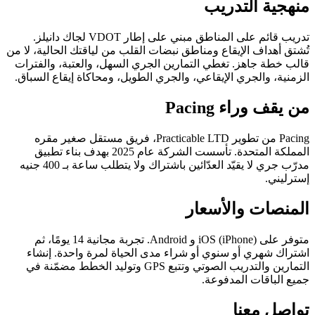
منهجية التدريب
تدريب قائم على المناطق مبني على إطار VDOT لجاك دانيلز.
تُشتق أهداف الإيقاع ومناطق نبضات القلب من لياقتك الحالية، لا من
قالب خطة جاهز. تغطي التمارين الجري السهل، والعتبة، والفترات
الزمنية، والجري الإيقاعي، والجري الطويل، ومحاكاة إيقاع السباق.
من يقف وراء Pacing
Pacing من تطوير Practicable LTD، فريق مستقل صغير مقره
المملكة المتحدة. تأسست الشركة عام 2025 بهدف بناء تطبيق
مدرّب جري لا يقيّد العدّائين باشتراك ولا يتطلب ساعة بـ 400 جنيه
إسترليني.
المنصات والأسعار
متوفر على iOS (iPhone) و Android. تجربة مجانية 14 يومًا، ثم
اشتراك شهري أو سنوي أو شراء مدى الحياة لمرة واحدة. إنشاء
التمارين والتدريب الصوتي وتتبع GPS وتوليد الخطط مضمّنة في
جميع الباقات المدفوعة.
تواصل معنا